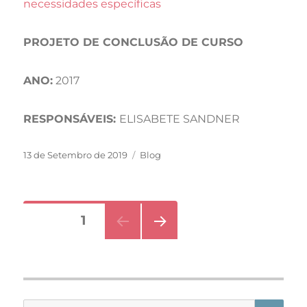
necessidades específicas
PROJETO DE CONCLUSÃO DE CURSO
ANO:
2017
RESPONSÁVEIS:
ELISABETE SANDNER
Publicado
Categorias
13 de Setembro de 2019
Blog
em
Paginação
PÁGINA
1
dos
PÁGI
conteúdos
NA
SEG
UINT
E
PES
Pesquisar