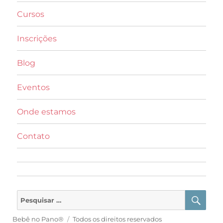
Cursos
Inscrições
Blog
Eventos
Onde estamos
Contato
PES
Pesquisar
por:
Bebê no Pano®
Todos os direitos reservados