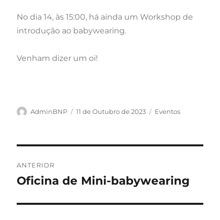
No dia 14, às 15:00, há ainda um Workshop de
introdução ao babywearing.
Venham dizer um oi!
Autor
Publicado
Categorias
AdminBNP
11 de Outubro de 2023
Eventos
em
Navegação
de
ANTERIOR
Oficina de Mini-babywearing
Artigo
artigos
anterior: