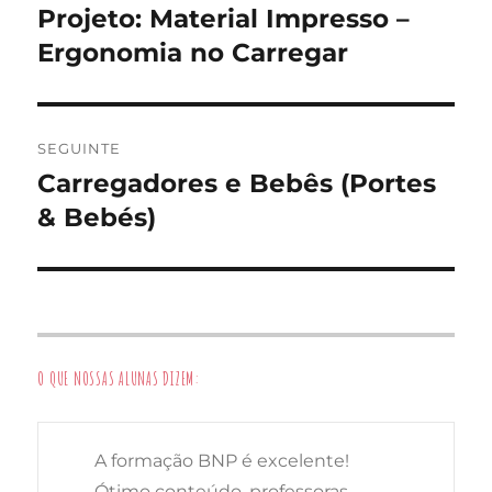
Projeto: Material Impresso –
Artigo
artigos
anterior:
Ergonomia no Carregar
SEGUINTE
Carregadores e Bebês (Portes
Artigo
seguinte:
& Bebés)
O QUE NOSSAS ALUNAS DIZEM:
A formação BNP é excelente!
Ótimo conteúdo, professoras