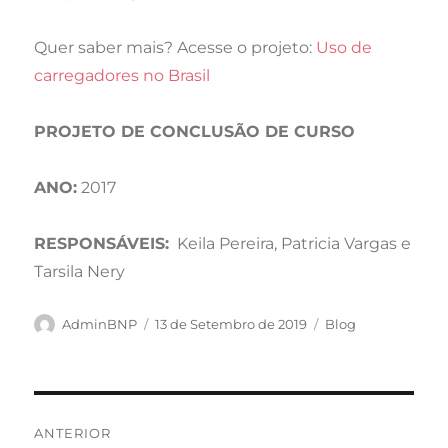
Quer saber mais? Acesse o projeto:
Uso de
carregadores no Brasil
PROJETO DE CONCLUSÃO DE CURSO
ANO:
2017
RESPONSÁVEIS:
Keila Pereira, Patricia Vargas e
Tarsila Nery
Autor
Publicado
Categorias
AdminBNP
13 de Setembro de 2019
Blog
em
Navegação
de
ANTERIOR